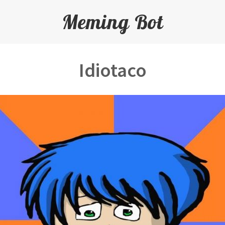
Meming Bot
Idiotaco