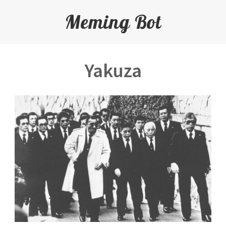
Meming Bot
Yakuza